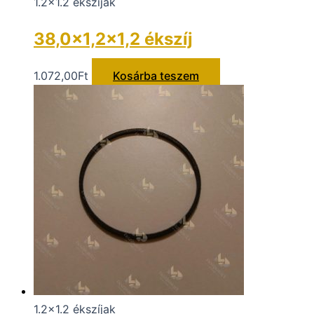
1.2x1.2 ékszíjak
38,0×1,2×1,2 ékszíj
1.072,00
Ft
Kosárba teszem
1.2x1.2 ékszíjak