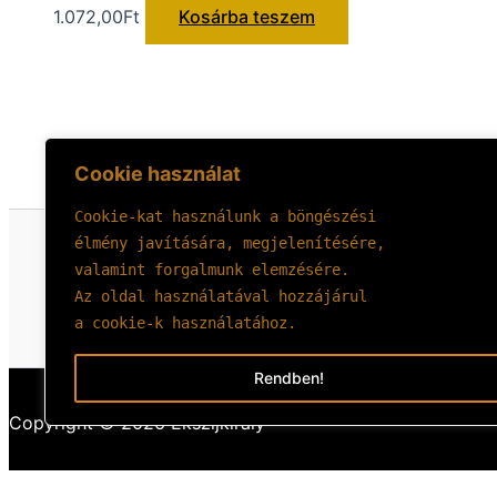
1.072,00
Ft
Kosárba teszem
Cookie használat
Cookie-kat használunk a böngészési 
élmény javítására, megjelenítésére, 
valamint forgalmunk elemzésére.
Az oldal használatával hozzájárul 
a cookie-k használatához.
Rendben!
Copyright © 2026 Ékszíjkirály