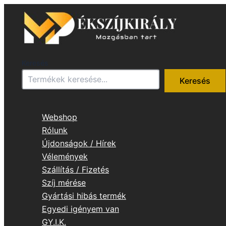
Skip
to
content
Keresés
Keresés
Webshop
Rólunk
Újdonságok / Hírek
Vélemények
Szállítás / Fizetés
Szíj mérése
Gyártási hibás termék
Egyedi igényem van
GY.I.K.