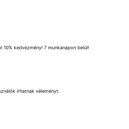
ól 10% kedvezmény! 7 munkanapon belül!
sználók írhatnak véleményt.