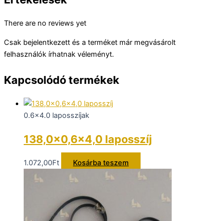
There are no reviews yet
Csak bejelentkezett és a terméket már megvásárolt
felhasználók írhatnak véleményt.
Kapcsolódó termékek
0.6x4.0 laposszíjak
138,0×0,6×4,0 laposszíj
1.072,00
Ft
Kosárba teszem