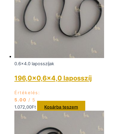
0.6x4.0 laposszíjak
196,0×0,6×4,0 laposszíj
Értékelés:
5.00
/ 5
1.072,00
Ft
Kosárba teszem