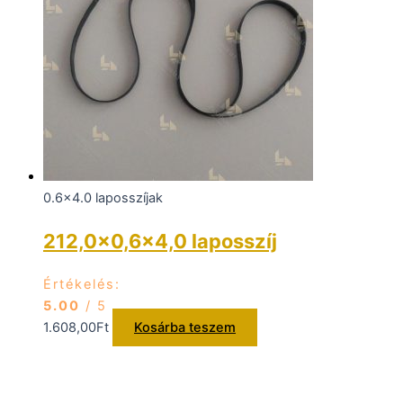
0.6x4.0 laposszíjak
212,0×0,6×4,0 laposszíj
Értékelés:
5.00
/ 5
1.608,00
Ft
Kosárba teszem