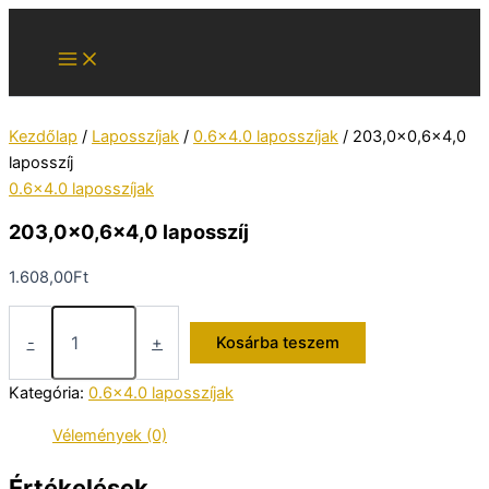
Skip
to
content
Kezdőlap
/
Laposszíjak
/
0.6x4.0 laposszíjak
/ 203,0×0,6×4,0
laposszíj
0.6x4.0 laposszíjak
203,0×0,6×4,0 laposszíj
1.608,00
Ft
203,0x0,6x4,0
laposszíj
-
+
Kosárba teszem
mennyiség
Kategória:
0.6x4.0 laposszíjak
Vélemények (0)
Értékelések