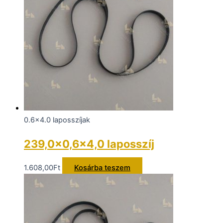
0.6x4.0 laposszíjak
239,0×0,6×4,0 laposszíj
1.608,00
Ft
Kosárba teszem