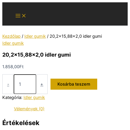
Skip
to
content
Kezdőlap
/
Idler gumik
/ 20,2×15,88×2,0 idler gumi
Idler gumik
20,2×15,88×2,0 idler gumi
1.858,00
Ft
20,2x15,88x2,0
idler
-
+
Kosárba teszem
gumi
mennyiség
Kategória:
Idler gumik
Vélemények (0)
Értékelések