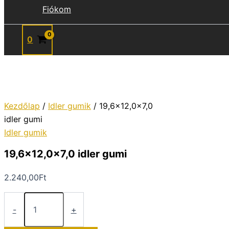
Fiókom
0
Kezdőlap
/
Idler gumik
/ 19,6×12,0x7,0
idler gumi
Idler gumik
19,6×12,0x7,0 idler gumi
2.240,00
Ft
19,6x12,0x7,0
idler
-
+
gumi
mennyiség