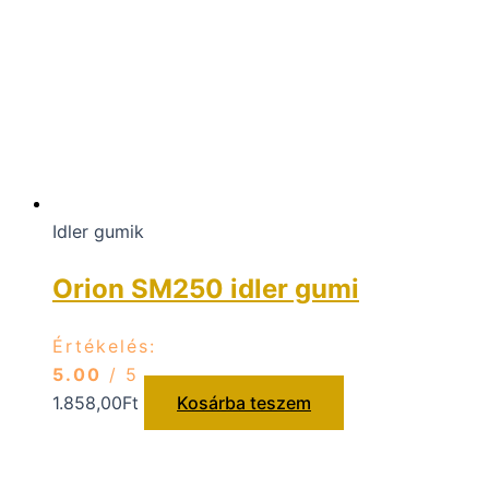
Idler gumik
Orion SM250 idler gumi
Értékelés:
5.00
/ 5
1.858,00
Ft
Kosárba teszem