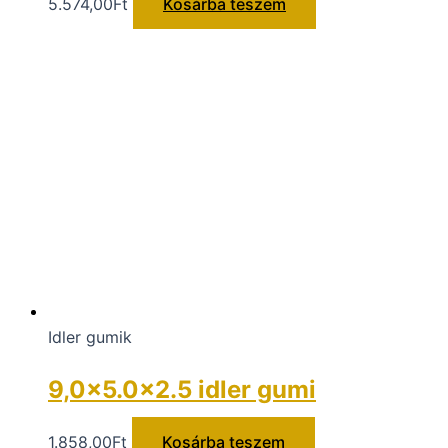
5.574,00
Ft
Kosárba teszem
Idler gumik
9,0×5.0x2.5 idler gumi
1.858,00
Ft
Kosárba teszem