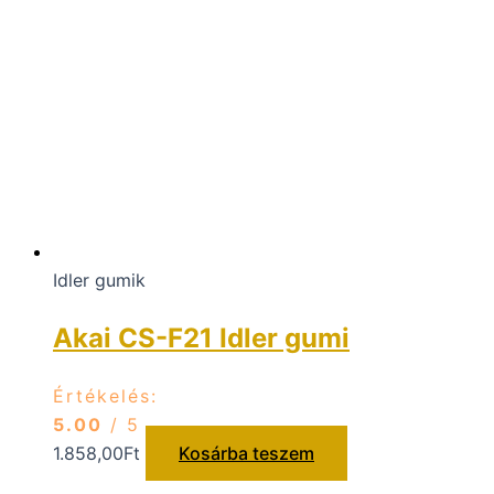
Idler gumik
Akai CS-F21 Idler gumi
Értékelés:
5.00
/ 5
1.858,00
Ft
Kosárba teszem