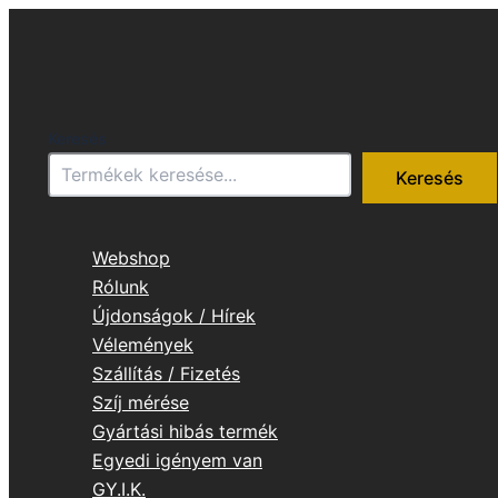
Skip
to
content
Keresés
Keresés
Webshop
Rólunk
Újdonságok / Hírek
Vélemények
Szállítás / Fizetés
Szíj mérése
Gyártási hibás termék
Egyedi igényem van
GY.I.K.