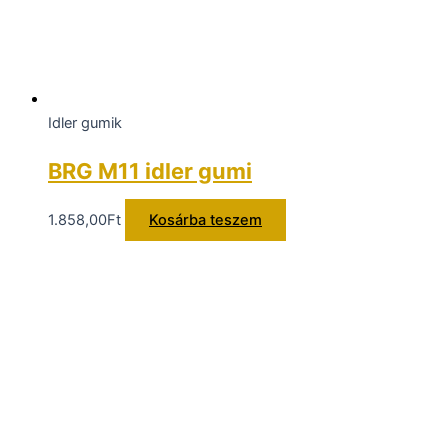
Idler gumik
BRG M11 idler gumi
1.858,00
Ft
Kosárba teszem