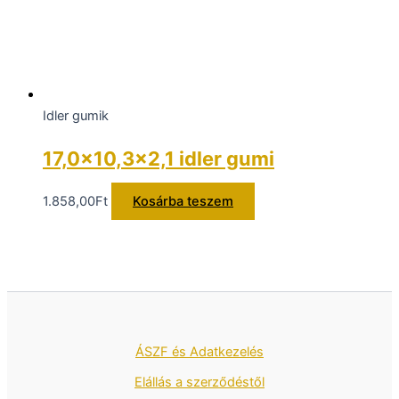
Idler gumik
17,0×10,3×2,1 idler gumi
1.858,00
Ft
Kosárba teszem
ÁSZF és Adatkezelés
Elállás a szerződéstől