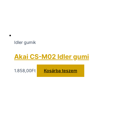
Idler gumik
Akai CS-M02 Idler gumi
1.858,00
Ft
Kosárba teszem