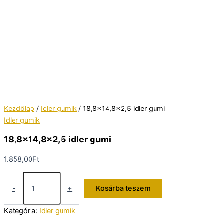
Kezdőlap
/
Idler gumik
/ 18,8×14,8×2,5 idler gumi
Idler gumik
18,8×14,8×2,5 idler gumi
1.858,00
Ft
18,8x14,8x2,5
idler
-
+
Kosárba teszem
gumi
mennyiség
Kategória:
Idler gumik