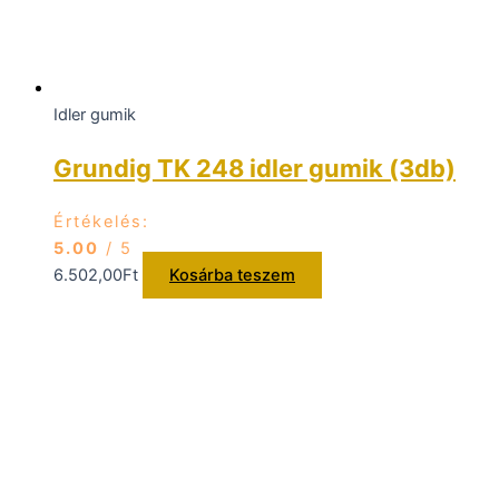
Idler gumik
Grundig TK 248 idler gumik (3db)
Értékelés:
5.00
/ 5
6.502,00
Ft
Kosárba teszem