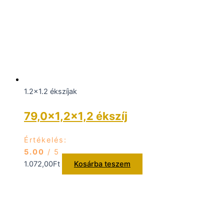
1.2x1.2 ékszíjak
79,0×1,2×1,2 ékszíj
Értékelés:
5.00
/ 5
1.072,00
Ft
Kosárba teszem