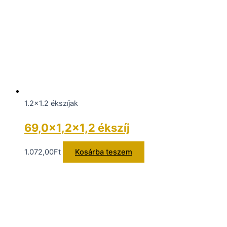
1.2x1.2 ékszíjak
69,0×1,2×1,2 ékszíj
1.072,00
Ft
Kosárba teszem