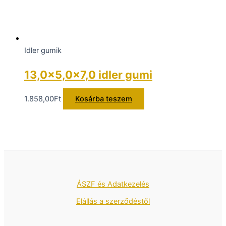
Idler gumik
13,0×5,0x7,0 idler gumi
1.858,00
Ft
Kosárba teszem
ÁSZF és Adatkezelés
Elállás a szerződéstől