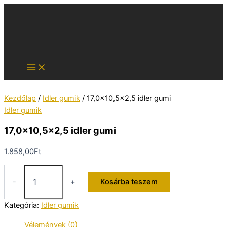
Skip
to
content
Kezdőlap
/
Idler gumik
/ 17,0×10,5×2,5 idler gumi
Idler gumik
17,0×10,5×2,5 idler gumi
1.858,00
Ft
17,0x10,5x2,5
idler
-
+
Kosárba teszem
gumi
mennyiség
Kategória:
Idler gumik
Vélemények (0)