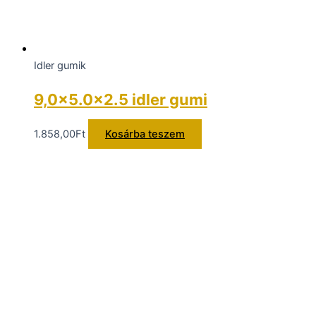
Idler gumik
9,0×5.0x2.5 idler gumi
1.858,00
Ft
Kosárba teszem