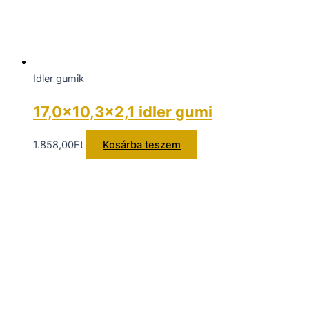
Idler gumik
17,0×10,3×2,1 idler gumi
1.858,00
Ft
Kosárba teszem