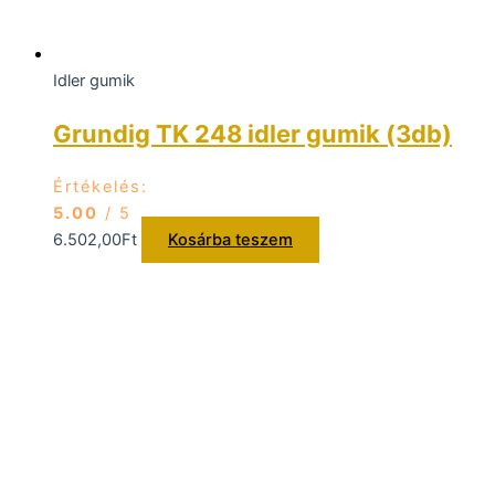
Idler gumik
Grundig TK 248 idler gumik (3db)
Értékelés:
5.00
/ 5
6.502,00
Ft
Kosárba teszem