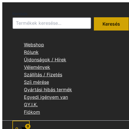
Skip
to
Keresés
content
Keresés
Webshop
Rólunk
Újdonságok / Hírek
Vélemények
Szállítás / Fizetés
Szíj mérése
Gyártási hibás termék
Egyedi igényem van
GY.I.K.
Fiókom