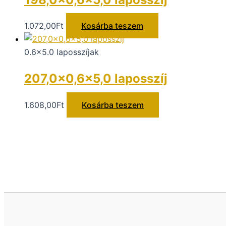
1.072,00
Ft
Kosárba teszem
0.6x5.0 laposszíjak
207,0×0,6×5,0 laposszíj
1.608,00
Ft
Kosárba teszem