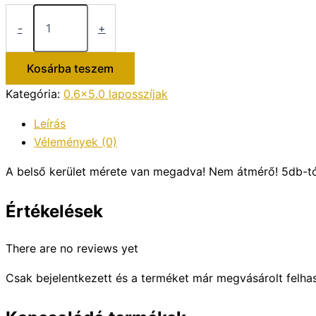
169,0×0,6×5,0
laposszíj
-
+
mennyiség
Kosárba teszem
Kategória:
0.6x5.0 laposszíjak
Leírás
Vélemények (0)
A belső kerület mérete van megadva! Nem átmérő! 5db-t
Értékelések
There are no reviews yet
Csak bejelentkezett és a terméket már megvásárolt felha