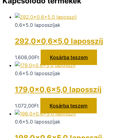
Kapcsolódó termékek
0.6x5.0 laposszíjak
292,0×0,6×5,0 laposszíj
1.608,00
Ft
Kosárba teszem
0.6x5.0 laposszíjak
179,0×0,6×5,0 laposszíj
1.072,00
Ft
Kosárba teszem
0.6x5.0 laposszíjak
198,0×0,6×5,0 laposszíj