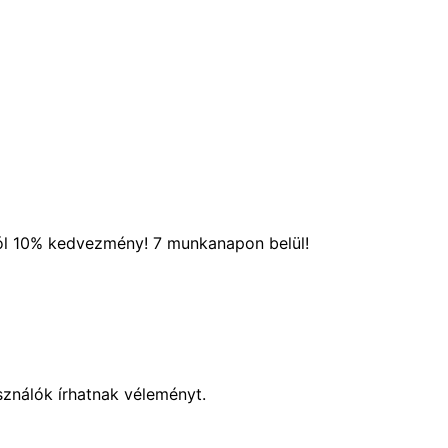
ól 10% kedvezmény! 7 munkanapon belül!
sználók írhatnak véleményt.