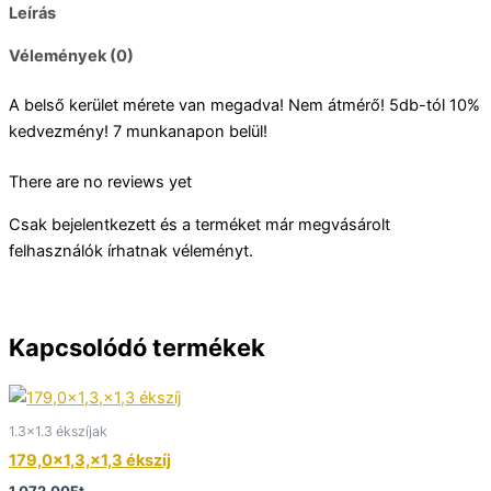
Leírás
Vélemények (0)
A belső kerület mérete van megadva! Nem átmérő! 5db-tól 10%
kedvezmény! 7 munkanapon belül!
There are no reviews yet
Csak bejelentkezett és a terméket már megvásárolt
felhasználók írhatnak véleményt.
Kapcsolódó termékek
1.3x1.3 ékszíjak
179,0×1,3,×1,3 ékszíj
1.072,00
Ft