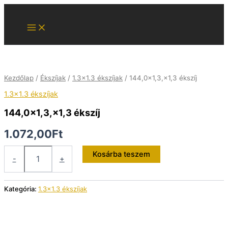
Skip
to
content
Kezdőlap
/
Ékszíjak
/
1.3x1.3 ékszíjak
/ 144,0×1,3,×1,3 ékszíj
1.3x1.3 ékszíjak
144,0×1,3,×1,3 ékszíj
1.072,00
Ft
144,0×1,3,×1,3
Kosárba teszem
-
+
ékszíj
mennyiség
Kategória:
1.3x1.3 ékszíjak