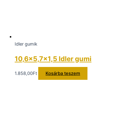
Idler gumik
10,6×5,7×1,5 Idler gumi
1.858,00
Ft
Kosárba teszem