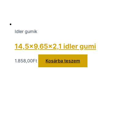
Idler gumik
14,5×9,65×2,1 idler gumi
1.858,00
Ft
Kosárba teszem