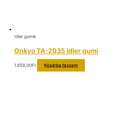
Idler gumik
Onkyo TA-2035 Idler gumi
1.858,00
Ft
Kosárba teszem