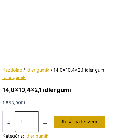
Kezdőlap
/
Idler gumik
/ 14,0×10,4×2,1 idler gumi
Idler gumik
14,0×10,4×2,1 idler gumi
1.858,00
Ft
14,0x10,4x2,1
idler
-
+
Kosárba teszem
gumi
mennyiség
Kategória:
Idler gumik