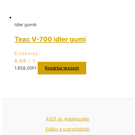
Idler gumik
Teac V-700 idler gumi
Értékelés:
5.00
/ 5
1.858,00
Ft
Kosárba teszem
ÁSZF és Adatkezelés
Elállás a szerződéstől