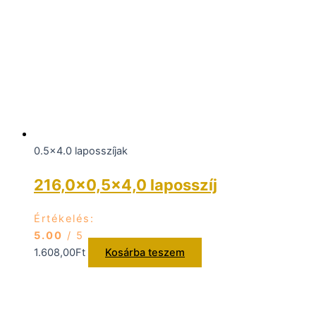
0.5x4.0 laposszíjak
216,0×0,5×4,0 laposszíj
Értékelés:
5.00
/ 5
1.608,00
Ft
Kosárba teszem