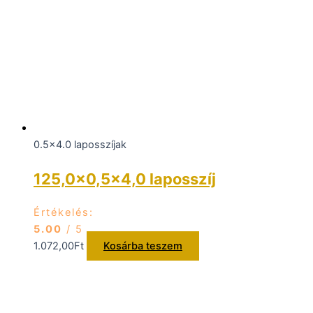
0.5x4.0 laposszíjak
125,0×0,5×4,0 laposszíj
Értékelés:
5.00
/ 5
1.072,00
Ft
Kosárba teszem