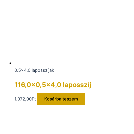
0.5x4.0 laposszíjak
116,0×0,5×4,0 laposszíj
1.072,00
Ft
Kosárba teszem