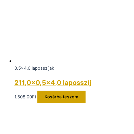
0.5x4.0 laposszíjak
211,0×0,5×4,0 laposszíj
1.608,00
Ft
Kosárba teszem