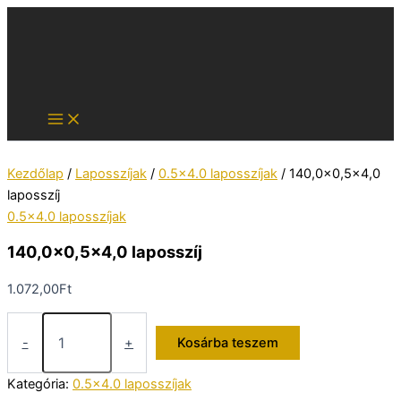
Skip
to
content
Kezdőlap
/
Laposszíjak
/
0.5x4.0 laposszíjak
/ 140,0×0,5×4,0
laposszíj
0.5x4.0 laposszíjak
140,0×0,5×4,0 laposszíj
1.072,00
Ft
140,0x0,5x4,0
laposszíj
-
+
Kosárba teszem
mennyiség
Kategória:
0.5x4.0 laposszíjak