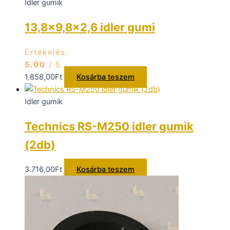
Idler gumik
13,8×9,8×2,6 idler gumi
Értékelés:
5.00
/ 5
1.858,00
Ft
Kosárba teszem
Idler gumik
Technics RS-M250 idler gumik
(2db)
3.716,00
Ft
Kosárba teszem