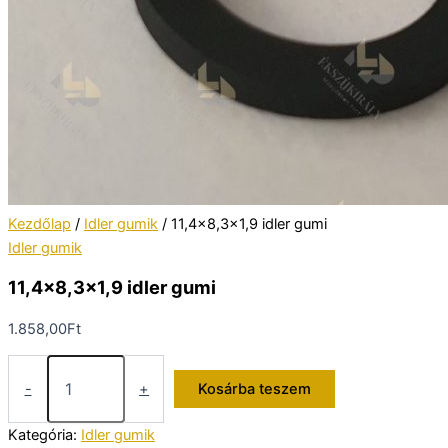
Kezdőlap
/
Idler gumik
/ 11,4×8,3×1,9 idler gumi
Idler gumik
11,4×8,3×1,9 idler gumi
1.858,00
Ft
11,4x8,3x1,9
idler
-
+
Kosárba teszem
gumi
mennyiség
Kategória:
Idler gumik