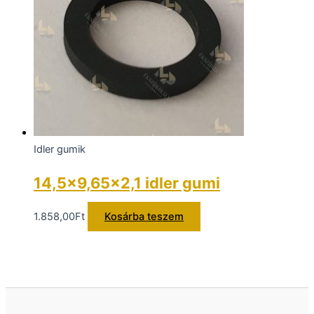
Idler gumik
14,5×9,65×2,1 idler gumi
1.858,00
Ft
Kosárba teszem